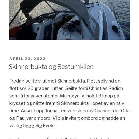
POSTED
APRIL 23, 2022
ON
Skinnerbukta og Bestumkilen
Fredag seilte vi ut mot Skinnerbukta. Flott seilvind og
flott sol. 20 grader i luften. Seilte forbi Christian Radich
som lå for anker utenfor Malmøya. Vi holdt 9 knop på
krysset og nåtte frem til Skinnerbukta i løpet av en halv
time. Ankret opp for natten ved siden av Chancer der Oda
og Paul var ombord. Vi ble invitert ombord og hadde en
veldig hyggelig kveld.