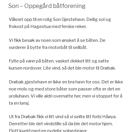
ON
Son – Oppegård båtforening
Våknet opp til en rolig Son Gjestehavn. Deilig sol og
frokost på Hagestua med ferske reker.
Vi fikk besøk av noen som ønsket å se båten. De
vurderer å bytte fra motorbåt til seilbåt.
Fylte på vann på båten, vasket dekket litt og satte
kursen nordover. Lite vind, så det ble motor til Drøbak.
Drøbak gjestehavn er ikke en bra havn for oss. Det er ikke
noe molo og med store båter som passer ofte er det en
uroliuhavn. Vi ville aldri overnatte her, men vi stoppet for å
ta en lunsj.
Ut fra Drøbak fikk vi litt vind så vi seilte litt forbi Håøya.
Derretter ble det vindstille så da ble det motor hjem.
Flott kveld med en nydelig solnedgang.