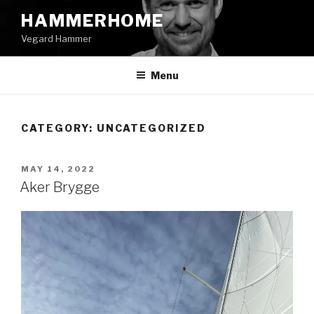
Skip
HAMMERHOME
to
Vegard Hammer
content
Menu
CATEGORY:
UNCATEGORIZED
POSTED
MAY 14, 2022
ON
Aker Brygge