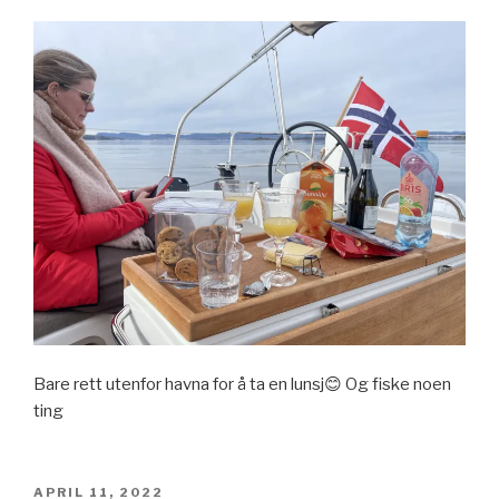
Bare rett utenfor havna for å ta en lunsj😊 Og fiske noen
ting
POSTED
APRIL 11, 2022