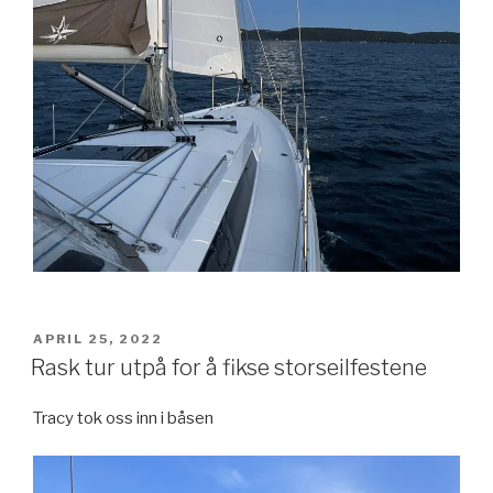
POSTED
APRIL 25, 2022
ON
Rask tur utpå for å fikse storseilfestene
Tracy tok oss inn i båsen