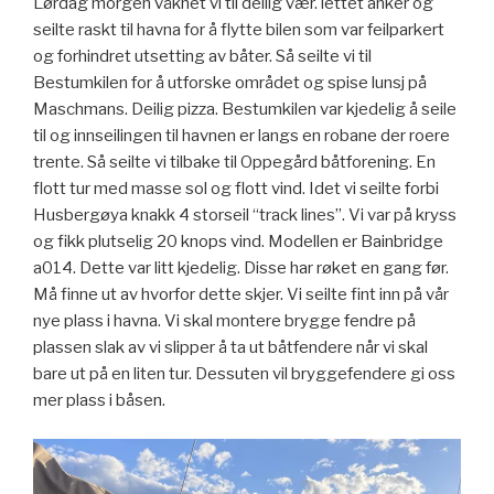
Lørdag morgen våknet vi til deilig vær. lettet anker og
seilte raskt til havna for å flytte bilen som var feilparkert
og forhindret utsetting av båter. Så seilte vi til
Bestumkilen for å utforske området og spise lunsj på
Maschmans. Deilig pizza. Bestumkilen var kjedelig å seile
til og innseilingen til havnen er langs en robane der roere
trente. Så seilte vi tilbake til Oppegård båtforening. En
flott tur med masse sol og flott vind. Idet vi seilte forbi
Husbergøya knakk 4 storseil “track lines”. Vi var på kryss
og fikk plutselig 20 knops vind. Modellen er Bainbridge
a014. Dette var litt kjedelig. Disse har røket en gang før.
Må finne ut av hvorfor dette skjer. Vi seilte fint inn på vår
nye plass i havna. Vi skal montere brygge fendre på
plassen slak av vi slipper å ta ut båtfendere når vi skal
bare ut på en liten tur. Dessuten vil bryggefendere gi oss
mer plass i båsen.