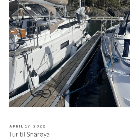
POSTED
APRIL 17, 2022
ON
Tur til Snarøya